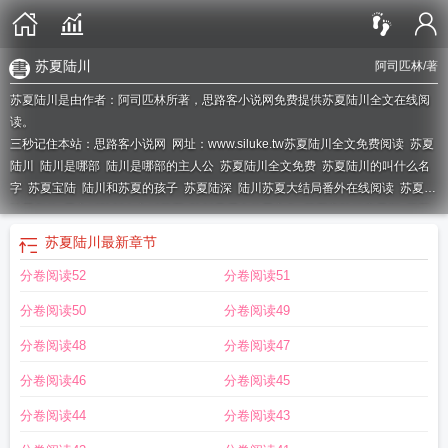
苏夏陆川
阿司匹林
/著
苏夏陆川是由作者：阿司匹林所著，思路客小说网免费提供苏夏陆川全文在线阅
读。
三秒记住本站：思路客小说网 网址：www.siluke.tw
苏夏陆川全文免费阅读
苏夏
陆川
陆川是哪部
陆川是哪部的主人公
苏夏陆川全文免费
苏夏陆川的叫什么名
字
苏夏宝陆
陆川和苏夏的孩子
苏夏陆深
陆川苏夏大结局番外在线阅读
苏夏和
陆景尧的
男主叫陆川女主叫苏夏
陆川是哪本的男主角
苏夏宝陆缙安最新
苏夏
和陆川
陆川和苏夏
陆川苏夏免费阅读
女主苏夏男主姓陆
陆川苏夏 疼 大
女主
苏夏陆川
最新章节
叫苏夏男主姓陆
陆川苏夏在线阅读
主角是陆川和今夏的高干
路川苏夏
女主苏
分卷阅读52
分卷阅读51
夏男主陆川
陆川苏夏第一次
苏夏陆琛在线阅读
分卷阅读50
分卷阅读49
分卷阅读48
分卷阅读47
分卷阅读46
分卷阅读45
分卷阅读44
分卷阅读43