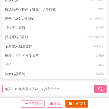
夜夜欢淫
黄瓜是绿的
用洗脑APP将高冷校花一步步调教
OVO
遭殃（1v1，校园h）
popofyhrfp
【快穿】娇娇
有点怪
我这系统不正经
棺材里的笑声
宅男侵入動漫世界
夜神月牙
技校女学生的性爱日常
蛋黄酥
相识
yuyu
熟女名器系统
富梅洛
章节目录
收藏
立即阅读