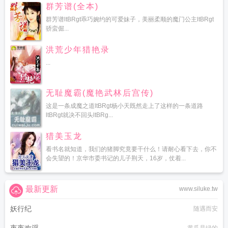
群芳谱(全本)
群芳谱ltBRgt乖巧婉约的可爱妹子，美丽柔顺的魔门公主ltBRgt
骄蛮倔...
洪荒少年猎艳录
...
无耻魔霸(魔艳武林后宫传)
这是一条成魔之道ltBRgt杨小天既然走上了这样的一条道路
ltBRgt就决不回头ltBRg...
猎美玉龙
看书名就知道，我们的猪脚究竟要干什么！请耐心看下去，你不
会失望的！京华市委书记的儿子荆天，16岁，仗着...
最新更新
www.siluke.tw
妖行纪
随遇而安